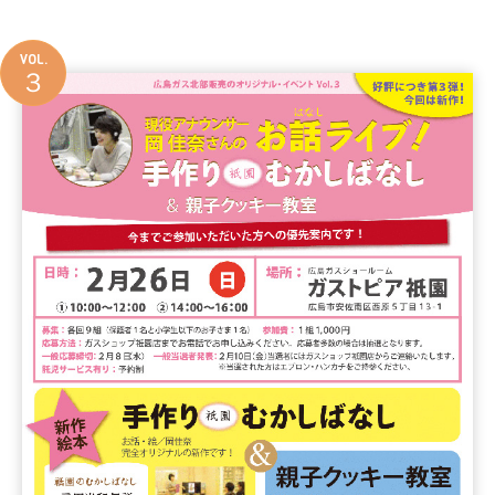
VOL.
３